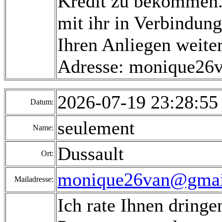
Kredit zu bekommen. 
mit ihr in Verbindung
Ihren Anliegen weiter
Adresse: monique26
2026-07-19 23:28:5
Datum:
seulement
Name:
Dussault
Ort:
monique26van@gmai
Mailadresse:
Ich rate Ihnen dringe