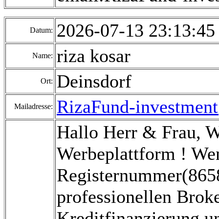
2026-07-13 23:13:4
Datum:
riza kosar
Name:
Deinsdorf
Ort:
RizaFund-investmen
Mailadresse:
Hallo Herr & Frau, 
Werbeplattform ! Wen
Registernummer(8658
professionellen Broke
Kreditfinanzierung un