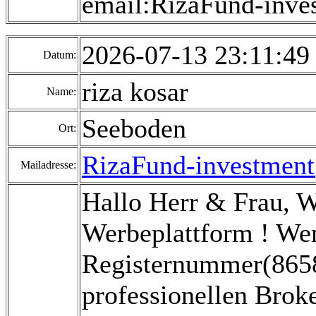
email:RizaFund-inv
2026-07-13 23:11:4
Datum:
riza kosar
Name:
Seeboden
Ort:
RizaFund-investmen
Mailadresse:
Hallo Herr & Frau, 
Werbeplattform ! Wen
Registernummer(8658
professionellen Broke