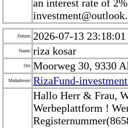
an interest rate of 2
investment@outlook
2026-07-13 23:18:0
Datum:
riza kosar
Name:
Moorweg 30, 9330 Al
Ort:
RizaFund-investmen
Mailadresse:
Hallo Herr & Frau, 
Werbeplattform ! Wen
Registernummer(8658