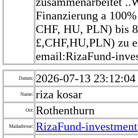
zusammenarbeitet ..Wi
Finanzierung a 100% 
CHF, HU, PLN) bis 80
£,CHF,HU,PLN) zu ei
email:RizaFund-inv
2026-07-13 23:12:0
Datum:
riza kosar
Name:
Rothenthurn
Ort:
RizaFund-investmen
Mailadresse: