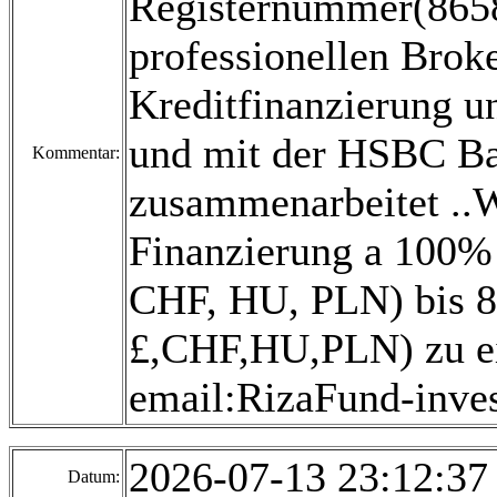
Registernummer(8658
professionellen Broke
Kreditfinanzierung un
und mit der HSBC B
Kommentar:
zusammenarbeitet ..Wi
Finanzierung a 100% 
CHF, HU, PLN) bis 80
£,CHF,HU,PLN) zu ei
email:RizaFund-inv
2026-07-13 23:12:3
Datum: