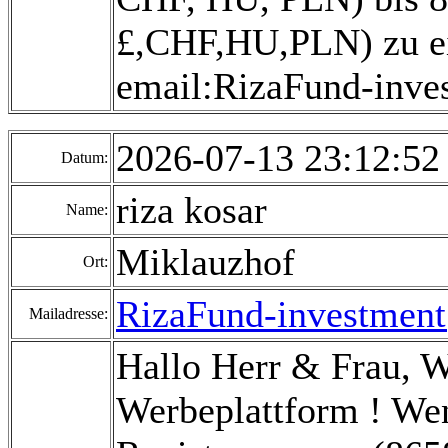
£,CHF,HU,PLN) zu ei
email:RizaFund-inv
2026-07-13 23:12:5
Datum:
riza kosar
Name:
Miklauzhof
Ort:
RizaFund-investmen
Mailadresse:
Hallo Herr & Frau, 
Werbeplattform ! Wen