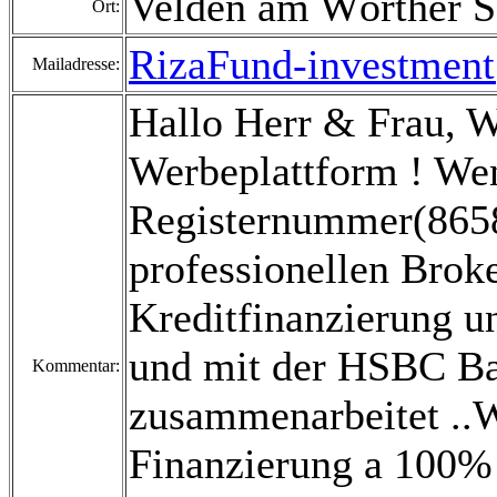
Velden am Wörther S
Ort:
RizaFund-investmen
Mailadresse:
Hallo Herr & Frau, 
Werbeplattform ! Wen
Registernummer(8658
professionellen Broke
Kreditfinanzierung un
und mit der HSBC B
Kommentar:
zusammenarbeitet ..Wi
Finanzierung a 100% 