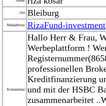
riza kosar
Name:
Bleiburg
Ort:
RizaFund-investmen
Mailadresse:
Hallo Herr & Frau, 
Werbeplattform ! Wen
Registernummer(8658
professionellen Broke
Kreditfinanzierung un
und mit der HSBC B
Kommentar:
zusammenarbeitet ..Wi