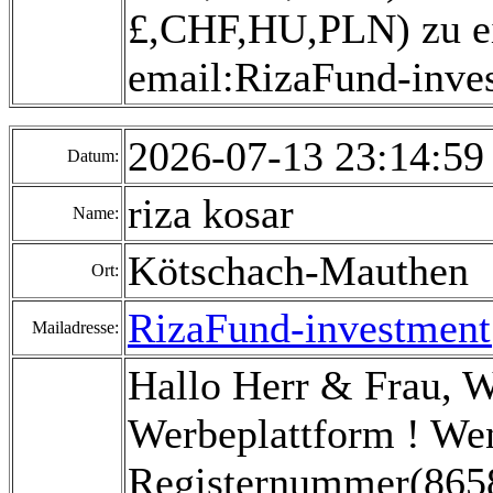
£,CHF,HU,PLN) zu ei
email:RizaFund-inv
2026-07-13 23:14:5
Datum:
riza kosar
Name:
Kötschach-Mauthen
Ort:
RizaFund-investmen
Mailadresse:
Hallo Herr & Frau, 
Werbeplattform ! Wen
Registernummer(8658