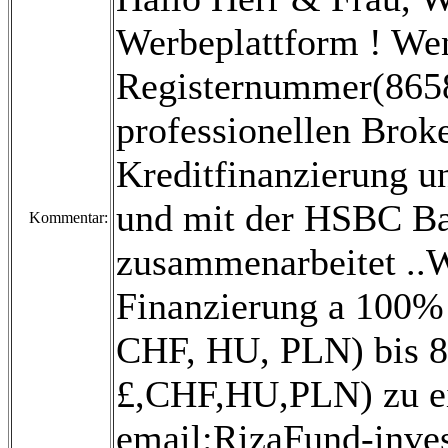
Werbeplattform ! Wen
Registernummer(8658
professionellen Broke
Kreditfinanzierung un
und mit der HSBC B
Kommentar:
zusammenarbeitet ..Wi
Finanzierung a 100% 
CHF, HU, PLN) bis 80
£,CHF,HU,PLN) zu ei
email:RizaFund-inv