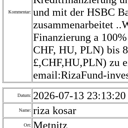
und mit der HSBC B
Kommentar:
zusammenarbeitet ..Wi
Finanzierung a 100% 
CHF, HU, PLN) bis 80
£,CHF,HU,PLN) zu ei
email:RizaFund-inv
2026-07-13 23:13:2
Datum:
riza kosar
Name:
Metnitz
Ort: