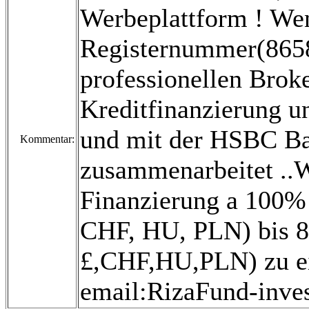
Werbeplattform ! Wen
Registernummer(8658
professionellen Broke
Kreditfinanzierung un
und mit der HSBC B
Kommentar:
zusammenarbeitet ..Wi
Finanzierung a 100% 
CHF, HU, PLN) bis 80
£,CHF,HU,PLN) zu ei
email:RizaFund-inv