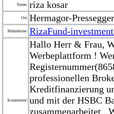
riza kosar
Name:
Hermagor-Pressegger
Ort:
RizaFund-investmen
Mailadresse:
Hallo Herr & Frau, 
Werbeplattform ! Wen
Registernummer(8658
professionellen Broke
Kreditfinanzierung un
und mit der HSBC B
Kommentar:
zusammenarbeitet ..Wi