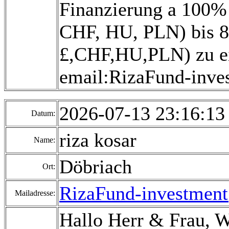
Finanzierung a 100% 
CHF, HU, PLN) bis 80
£,CHF,HU,PLN) zu ei
email:RizaFund-inv
2026-07-13 23:16:1
Datum:
riza kosar
Name:
Döbriach
Ort:
RizaFund-investmen
Mailadresse:
Hallo Herr & Frau, 