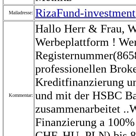
RizaFund-investmen
Mailadresse:
Hallo Herr & Frau, 
Werbeplattform ! Wen
Registernummer(8658
professionellen Broke
Kreditfinanzierung un
und mit der HSBC B
Kommentar:
zusammenarbeitet ..Wi
Finanzierung a 100% 
CHF, HU, PLN) bis 80