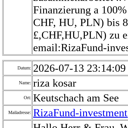
Finanzierung a 100% 
CHF, HU, PLN) bis 80
£,CHF,HU,PLN) zu ei
email:RizaFund-inv
2026-07-13 23:14:0
Datum:
riza kosar
Name:
Keutschach am See
Ort:
RizaFund-investmen
Mailadresse:
Hallo Herr & Frau, 