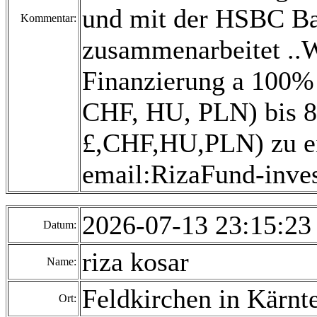
und mit der HSBC B
Kommentar:
zusammenarbeitet ..Wi
Finanzierung a 100% 
CHF, HU, PLN) bis 80
£,CHF,HU,PLN) zu ei
email:RizaFund-inv
2026-07-13 23:15:2
Datum:
riza kosar
Name:
Feldkirchen in Kärnt
Ort: