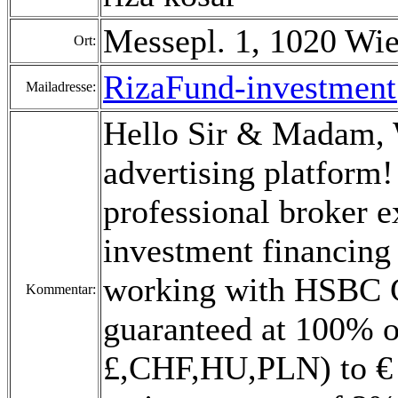
Messepl. 1, 1020 Wi
Ort:
RizaFund-investmen
Mailadresse:
Hello Sir & Madam, 
advertising platform!
professional broker e
investment financing
working with HSBC G
Kommentar:
guaranteed at 100% o
£,CHF,HU,PLN) to € 